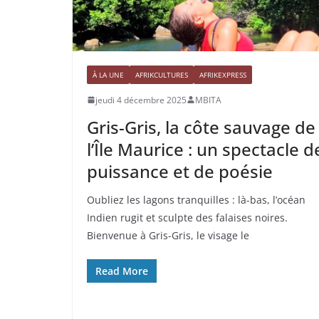
À LA UNE
AFRIKCULTURES
AFRIKEXPRESS
jeudi 4 décembre 2025
MBITA
Gris-Gris, la côte sauvage de
l’Île Maurice : un spectacle d
puissance et de poésie
Oubliez les lagons tranquilles : là-bas, l’océan
Indien rugit et sculpte des falaises noires.
Bienvenue à Gris-Gris, le visage le
Read More