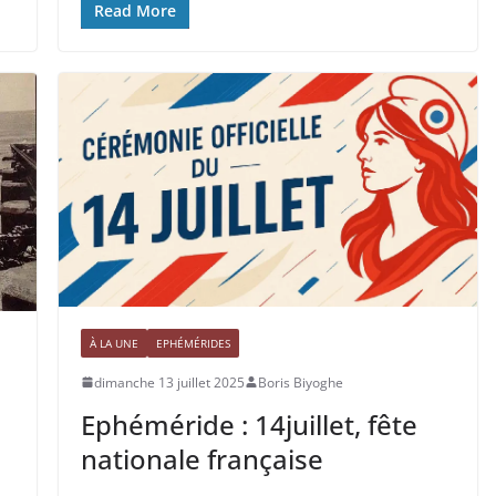
Read More
À LA UNE
EPHÉMÉRIDES
dimanche 13 juillet 2025
Boris Biyoghe
Ephéméride : 14juillet, fête
nationale française