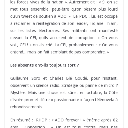
les forces vives de la nation ». Autrement dit : « Si on se
met tous ensemble, peut-être qu’on pèsera plus lourd
qu’un tweet de soutien à ADO. » Le PDCI, lui, est occupé
à réclamer la réintégration de son leader, Tidjane Thiam,
sur les listes électorales. Ses militants ont manifesté
devant la CEI, qu’ils accusent de corruption. « On vous
voit, CEI ! » ont-ils crié. La CEI, probablement : « On vous
entend… mais on fait semblant de pas comprendre. »
Les absents ont-ils toujours tort ?
Guillaume Soro et Charles Blé Goudé, pour l’instant,
observent un silence radio. Stratégie ou panne de micro ?
Mystère. Mais une chose est sûre : en octobre, la Côte
d’Ivoire promet d’être « passionnante » façon télénovela à
rebondissements.
En résumé : RHDP : « ADO forever ! » (même après 82
ans). Opposition : « On est tous contre, mais pas