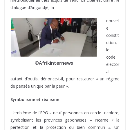
méthodiquement les acquis de 1990. La cible est claire : le
dialogue d’Angondjé, la
nouvell
e
constit
ution,
le
code
©Afrikinternews
élector
al –
autant d’outils, dénonce-t-il, pour restaurer « un régime
de pensée unique par la peur ».
Symbolisme et réalisme
L’emblème de l’EPG – neuf personnes en cercle tricolore,
symbolisant les provinces gabonaises – incarne « la
perfection et la protection du bien commun ». Un