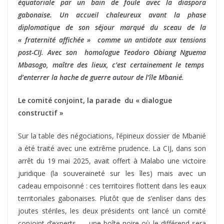
équatoriale par un bain de foule avec la diaspora
gabonaise. Un accueil chaleureux avant la phase
diplomatique de son séjour marqué du sceau de la
« fraternité affichée » comme un antidote aux tensions
post-CIJ. Avec son homologue Teodoro Obiang Nguema
Mbasogo, maître des lieux, c’est certainement le temps
d’enterrer la hache de guerre autour de l’île Mbanié
.
Le comité conjoint, la parade du « dialogue
constructif »
Sur la table des négociations, l’épineux dossier de Mbanié
a été traité avec une extrême prudence. La CIJ, dans son
arrêt du 19 mai 2025, avait offert à Malabo une victoire
juridique (la souveraineté sur les îles) mais avec un
cadeau empoisonné : ces territoires flottent dans les eaux
territoriales gabonaises. Plutôt que de s’enliser dans des
joutes stériles, les deux présidents ont lancé un comité
conjoint d’experts — une boîte noire où le différend sera