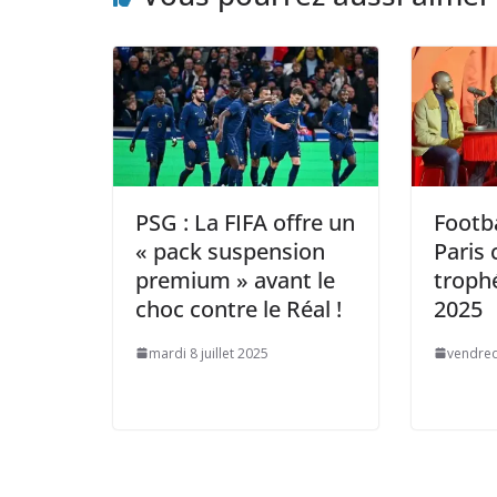
PSG : La FIFA offre un
Footba
« pack suspension
Paris 
premium » avant le
troph
choc contre le Réal !
2025
mardi 8 juillet 2025
vendred