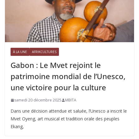
À LA UNE
AFRIKCULTURES
Gabon : Le Mvet rejoint le
patrimoine mondial de l’Unesco,
une victoire pour la culture
samedi 20 décembre 2025
MBITA
Dans une décision attendue et saluée, l’Unesco a inscrit le
Mvet Oyeng, art musical et tradition orale des peuples
Ekang,
Gris-Gris, la côte sauvage de l’Île
Maurice : un spectacle de puissance
et de poésie
jeudi 4 décembre 2025