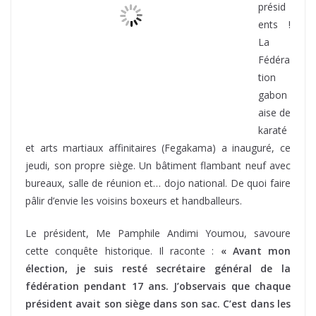
gabon
aise de
karaté
et arts martiaux affinitaires (Fegakama) a inauguré, ce
jeudi, son propre siège. Un bâtiment flambant neuf avec
bureaux, salle de réunion et… dojo national. De quoi faire
pâlir d’envie les voisins boxeurs et handballeurs.
Le président, Me Pamphile Andimi Youmou, savoure
cette conquête historique. Il raconte :
« Avant mon
élection, je suis resté secrétaire général de la
fédération pendant 17 ans. J’observais que chaque
président avait son siège dans son sac. C’est dans les
dojos de chaque président que s’établissait le siège.
»
Une époque révolue, grâce à une promesse de
campagne tenue. Preuve qu’avec de la volonté (et
probablement un bon coup de pied martial), on peut
sortir le sport du sac à dos.