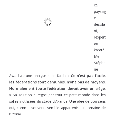
ce
paysag
e
désola
nt,
l’expert
en karaté Me Stéphane Awa livre une analyse sans fard
:
« Ce n’est pas facile, les fédérations sont démunies,
n’ont pas de moyens. Normalement toute
fédération devait avoir un siège. »
Sa solution ?
Regrouper tout ce petit monde dans les salles inutilisées
du stade d’Akanda. Une idée de bon sens qui, comme
souvent, semble appartenir au domaine de l’utopie.
Le constat est unanime : le sport gabonais est en panne
sèche. Résultats absents, infrastructures
obsolè