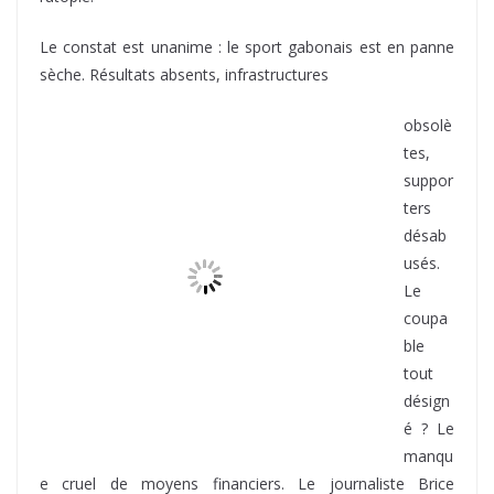
tes,
suppor
ters
désab
usés.
Le
coupa
ble
tout
désign
é ? Le
manqu
e cruel de moyens financiers. Le journaliste Brice
Ndoutoume pointe du doigt la débrouille individuelle :
« Le
comité national Olympique vient de se doter d’un
siège. Nous savons tous que c’est le comité
international olympique qui a donné les moyens et
l’État a juste signé un accord de siège. »
Il exhorte