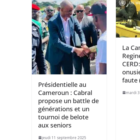
La Ca
Regin
CERD: 
onusi
faute 
Présidentielle au
Cameroun : Cabral
mardi 3
propose un battle de
générations et un
tournoi de belote
aux seniors
jeudi 11 septembre 2025