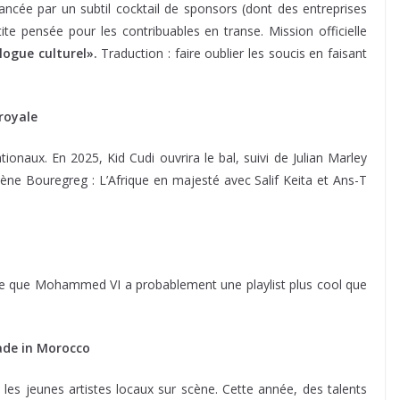
ncée par un subtil cocktail de sponsors (dont des entreprises
e pensée pour les contribuables en transe. Mission officielle
logue culturel».
Traduction : faire oublier les soucis en faisant
e royale
onaux. En 2025, Kid Cudi ouvrira le bal, suivi de Julian Marley
Scène Bouregreg : L’Afrique en majesté avec Salif Keita et Ans-T
uve que Mohammed VI a probablement une playlist plus cool que
made in Morocco
es jeunes artistes locaux sur scène. Cette année, des talents