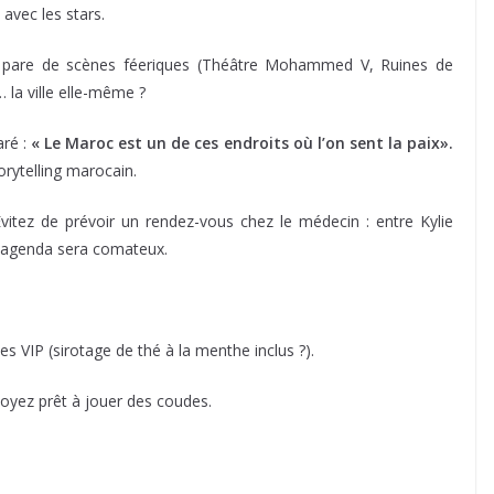
avec les stars.
se pare de scènes féeriques (Théâtre Mohammed V, Ruines de
… la ville elle-même ?
aré :
« Le Maroc est un de ces endroits où l’on sent la paix».
ytelling marocain.
Évitez de prévoir un rendez-vous chez le médecin : entre Kylie
re agenda sera comateux.
VIP (sirotage de thé à la menthe inclus ?).
soyez prêt à jouer des coudes.
s