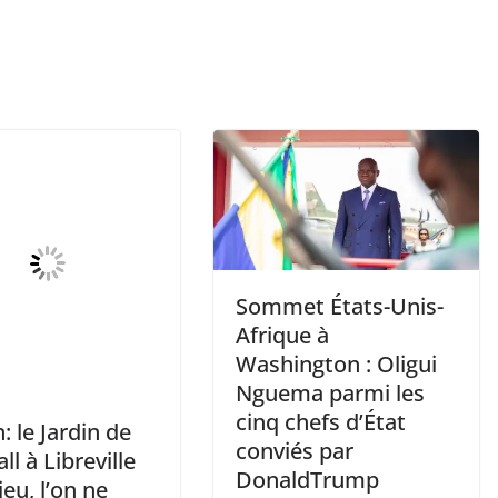
Sommet États-Unis-
Afrique à
Washington : Oligui
Nguema parmi les
cinq chefs d’État
 le Jardin de
conviés par
ll à Libreville
DonaldTrump
ieu, l’on ne