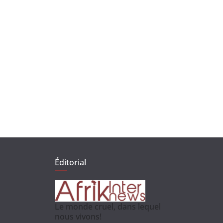
Éditorial
Le monde cruel, dans lequel
nous vivons!