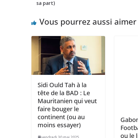
sa part)
Vous pourrez aussi aimer
Sidi Ould Tah à la
tête de la BAD : Le
Mauritanien qui veut
faire bouger le
continent (ou au
Gabon:
moins essayer)
Footba
ou le l
vendredi 30 mai 2025