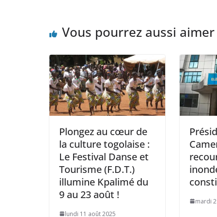
Vous pourrez aussi aimer
Plongez au cœur de
Présid
la culture togolaise :
Camer
Le Festival Danse et
recour
Tourisme (F.D.T.)
inonde
illumine Kpalimé du
consti
9 au 23 août !
mardi 29
lundi 11 août 2025