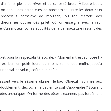
d’enfants pleins de rêves et de curiosité brute. À l’autre bout,
on sort… des détenteurs de parchemins. Entre les deux ? Un
processus complexe de moulage, où l’on martèle des
théorèmes oubliés dès juillet, où l’on enseigne avec ferveur
e d’un moteur ou les subtilités de la permaculture restent des
ket pour la respectabilité sociale. « Mon enfant est au lycée ! »
xhiber, un poids lourd de moins sur le dos (enfin, jusqu’à
ur social individuel, coûte que coûte.
ssant vers le sésame ultime : le bac. Objectif : survivre aux
e redoublement, décrocher le papier. La soif d’apprendre ? Souvent
thodes archaïques. On forme des bêtes d’examen, pas forcément