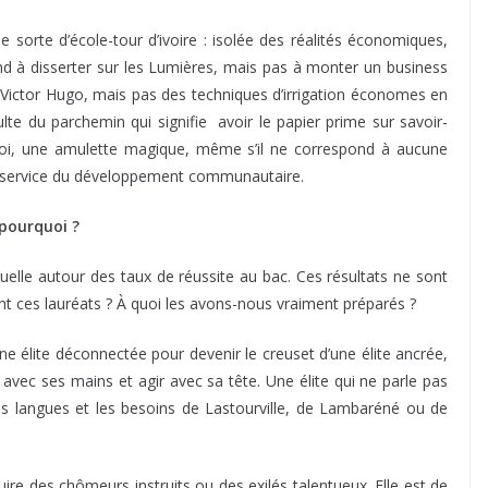
 sorte d’école-tour d’ivoire : isolée des réalités économiques,
d à disserter sur les Lumières, mais pas à monter un business
 Victor Hugo, mais pas des techniques d’irrigation économes en
lte du parchemin qui signifie avoir le papier prime sur savoir-
oi, une amulette magique, même s’il ne correspond à aucune
u service du développement communautaire.
 pourquoi ?
nnuelle autour des taux de réussite au bac. Ces résultats ne sont
ont ces lauréats ? À quoi les avons-nous vraiment préparés ?
une élite déconnectée pour devenir le creuset d’une élite ancrée,
 avec ses mains et agir avec sa tête. Une élite qui ne parle pas
 langues et les besoins de Lastourville, de Lambaréné ou de
duire des chômeurs instruits ou des exilés talentueux. Elle est de