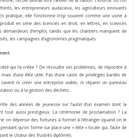
héorie, l’école devrait être l’atelier de la nation. L’endroit où l’on
étents, les entrepreneurs audacieux, les agriculteurs innovants
. En pratique, elle fonctionne trop souvent comme une usine à
oduit en série des licenciés en droit, en lettres, en sciences
es demandeurs d’emploi, tandis que les chantiers manquent de
cialisés, les campagnes d’agronomes pragmatiques.
ement
société qui l’a créée ? De résoudre ses problèmes, de répondre à
 mais d’une élite utile. Pas d’une caste de privilégiés bardés de
 savent ni créer une entreprise viable, ni réparer un panneau
estation ou à la gestion des déchets.
rifie des années de jeunesse sur l’autel d’un examen dont la
t tout aussi prestigieux. La cérémonie de proclamation ? La
e on dépense des fortunes à former à l’étranger (quand on le
 pendant qu’on forme sur place une « élite » locale qui, faute de
oint le chœur des frustrés diplômés.