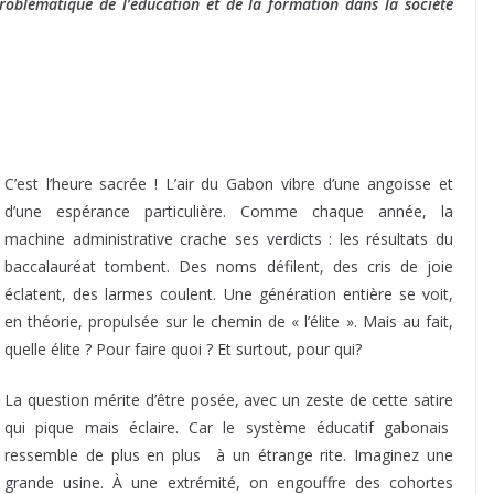
roblématique de l’éducation et de la formation dans la société
C’est l’heure sacrée ! L’air du Gabon vibre d’une angoisse et
d’une espérance particulière. Comme chaque année, la
machine administrative crache ses verdicts : les résultats du
baccalauréat tombent. Des noms défilent, des cris de joie
éclatent, des larmes coulent. Une génération entière se voit,
en théorie, propulsée sur le chemin de « l’élite ». Mais au fait,
quelle élite ? Pour faire quoi ? Et surtout, pour qui?
La question mérite d’être posée, avec un zeste de cette satire
qui pique mais éclaire. Car le système éducatif gabonais
ressemble de plus en plus à un étrange rite. Imaginez une
grande usine. À une extrémité, on engouffre des cohortes