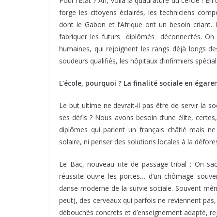
Pour l’État ? Ah, voilà la quadrature du cercle ! En t
forge les citoyens éclairés, les techniciens comp
dont le Gabon et l’Afrique ont un besoin criant
fabriquer les futurs diplômés déconnectés. On pr
humaines, qui rejoignent les rangs déjà longs d
soudeurs qualifiés, les hôpitaux d’infirmiers spé
L’école, pourquoi ? La finalité sociale en égar
Le but ultime ne devrait-il pas être de servir la 
ses défis ? Nous avons besoin d’une élite, certes,
diplômes qui parlent un français châtié mais ne
solaire, ni penser des solutions locales à la défor
Le Bac, nouveau rite de passage tribal : On sac
réussite ouvre les portes… d’un chômage souven
danse moderne de la survie sociale. Souvent mêm
peut), des cerveaux qui parfois ne reviennent pas,
débouchés concrets et d’enseignement adapté, rej