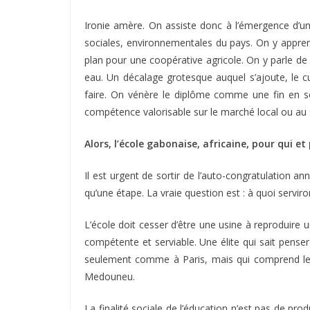
Ironie amère. On assiste donc à l’émergence d’une
sociales, environnementales du pays. On y appren
plan pour une coopérative agricole. On y parle de
eau. Un décalage grotesque auquel s’ajoute, le cu
faire. On vénère le diplôme comme une fin en s
compétence valorisable sur le marché local ou a
Alors, l’école gabonaise, africaine, pour qui et
Il est urgent de sortir de l’auto-congratulation a
qu’une étape. La vraie question est : à quoi servir
L’école doit cesser d’être une usine à reproduire 
compétente et serviable. Une élite qui sait penser
seulement comme à Paris, mais qui comprend les
Medouneu.
La finalité sociale de l’éducation n’est pas de pro