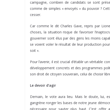
campagne, combien de candidats se sont prése
comme de simples « envoyés » du pouvoir ? Cette
cesser.
Car comme le dit Charles Gave, repris par Lionel 
choses, la situation risque de favoriser l’inapto
gouverner sont élus par des gens les moins capabl
se voient voler le résultat de leur production pou
soit ».
Pour l’avenir, il est crucial d’établir un véritable 
développement concrets et des programmes politiq
son droit de citoyen souverain, celui de choisir l
Le devoir d’agir
Demain, le vote aura lieu. Mais le doute, lui, e
gangrène ronger les bases de notre jeune démocratie
nécessaire pour sauter plus haut. C’est offrir