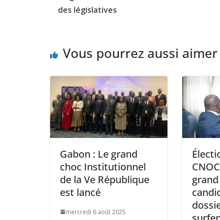
des législatives
Vous pourrez aussi aimer
Gabon : Le grand
Électi
choc Institutionnel
CNOCE
de la Ve République
grand
est lancé
candi
dossi
mercredi 6 août 2025
surfen