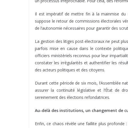
un processus irréprochable. Pour cela, des réform
Il est impératif de mettre fin à la mainmise du m
suppose le retour de commissions électorales vér
de l’autonomie nécessaires pour garantir des scruti
La gestion des litiges post-électoraux ne peut plu
parfois mise en cause dans le contexte politique.
officiers ministériels reconnus pour leur impartial
constater les irrégularités et authentifier les ré
des acteurs politiques et des citoyens.
Durant cette période de six mois, l’Assemblée nati
assurer la continuité législative et l’État de dr
sereinement des élections refondatrices.
Au-delà des institutions, un changement de cu
Enfin, ce chaos révèle une faillite plus profonde : 