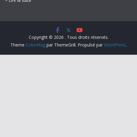
> Lire la suite
Copyright © 2026
. Tous droits réservés.
Theme
ColorMag
par ThemeGrill. Propulsé par
WordPress
.