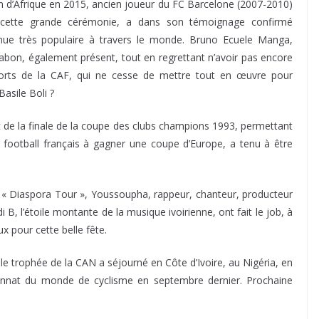
n d’Afrique en 2015, ancien joueur du FC Barcelone (2007-2010)
 cette grande cérémonie, a dans son témoignage confirmé
enue très populaire à travers le monde. Bruno Ecuele Manga,
bon, également présent, tout en regrettant n’avoir pas encore
forts de la CAF, qui ne cesse de mettre tout en œuvre pour
Basile Boli ?
ut de la finale de la coupe des clubs champions 1993, permettant
 du football français à gagner une coupe d’Europe, a tenu à être
« Diaspora Tour », Youssoupha, rappeur, chanteur, producteur
 B, l’étoile montante de la musique ivoirienne, ont fait le job, à
x pour cette belle fête.
le trophée de la CAN a séjourné en Côte d’Ivoire, au Nigéria, en
nnat du monde de cyclisme en septembre dernier. Prochaine