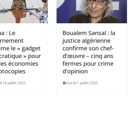
a : Le
Boualem Sansal : la
ernement
justice algérienne
ime le « gadget
confirme son chef-
ratique » pour
d’œuvre – cinq ans
 des économies
fermes pour crime
otocopies
d’opinion
 18 juillet 2025
mardi 1 juillet 2025