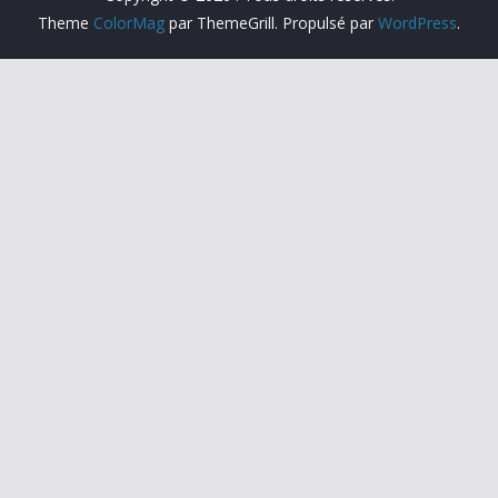
Theme
ColorMag
par ThemeGrill. Propulsé par
WordPress
.