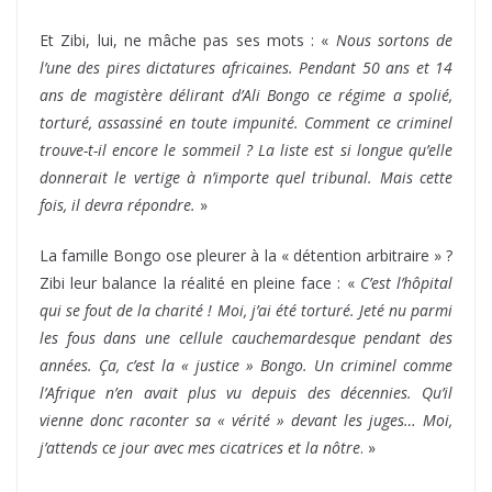
Et Zibi, lui, ne mâche pas ses mots : «
Nous sortons de
l’une des pires dictatures africaines. Pendant 50 ans et 14
ans de magistère délirant d’Ali Bongo ce régime a spolié,
torturé, assassiné en toute impunité. Comment ce criminel
trouve-t-il encore le sommeil ? La liste est si longue qu’elle
donnerait le vertige à n’importe quel tribunal. Mais cette
fois, il devra répondre.
»
La famille Bongo ose pleurer à la « détention arbitraire » ?
Zibi leur balance la réalité en pleine face : «
C’est l’hôpital
qui se fout de la charité ! Moi, j’ai été torturé. Jeté nu parmi
les fous dans une cellule cauchemardesque pendant des
années. Ça, c’est la « justice » Bongo. Un criminel comme
l’Afrique n’en avait plus vu depuis des décennies. Qu’il
vienne donc raconter sa « vérité » devant les juges… Moi,
j’attends ce jour avec mes cicatrices et la nôtre
. »