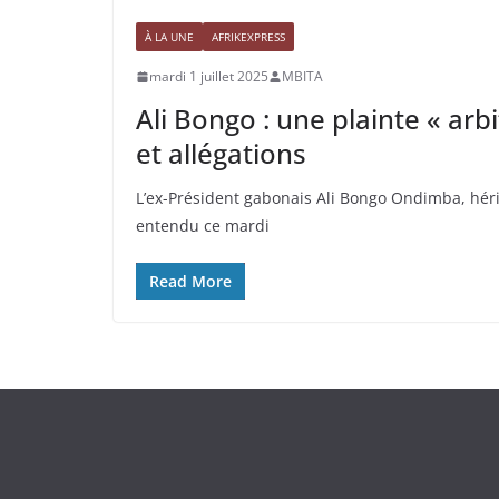
À LA UNE
AFRIKEXPRESS
mardi 1 juillet 2025
MBITA
Ali Bongo : une plainte « arb
et allégations
L’ex-Président gabonais Ali Bongo Ondimba, héri
entendu ce mardi
Read More