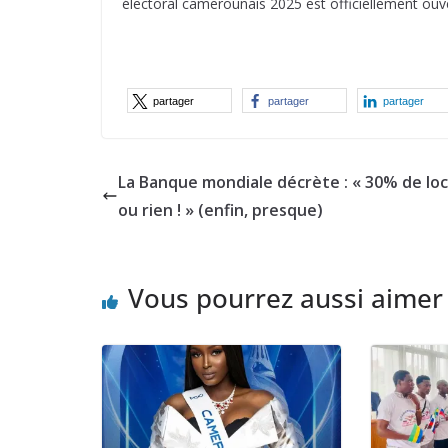
électoral camerounais 2025 est officiellement ouve
partager
partager
partager
La Banque mondiale décrète : « 30% de lo
ou rien ! » (enfin, presque)
Vous pourrez aussi aimer