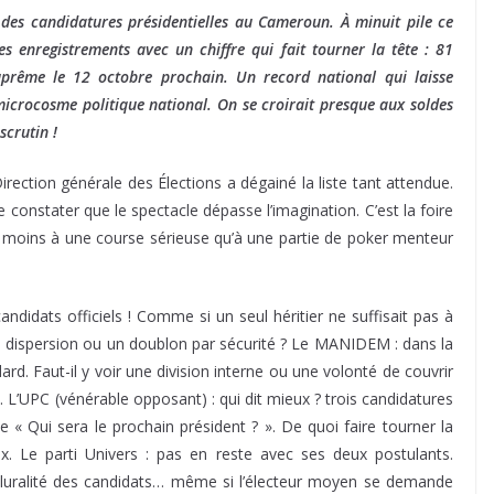
 des candidatures présidentielles au Cameroun. À minuit pile ce
es enregistrements avec un chiffre qui fait tourner la tête : 81
uprême le 12 octobre prochain. Un record national qui laisse
microcosme politique national. On se croirait presque aux soldes
scrutin !
rection générale des Élections a dégainé la liste tant attendue.
de constater que le spectacle dépasse l’imagination. C’est la foire
e moins à une course sérieuse qu’à une partie de poker menteur
ndidats officiels ! Comme si un seul héritier ne suffisait pas à
de dispersion ou un doublon par sécurité ? Le MANIDEM : dans la
d. Faut-il y voir une division interne ou une volonté de couvrir
. L’UPC (vénérable opposant) : qui dit mieux ? trois candidatures
ne « Qui sera le prochain président ? ». De quoi faire tourner la
ix. Le parti Univers : pas en reste avec ses deux postulants.
 pluralité des candidats… même si l’électeur moyen se demande