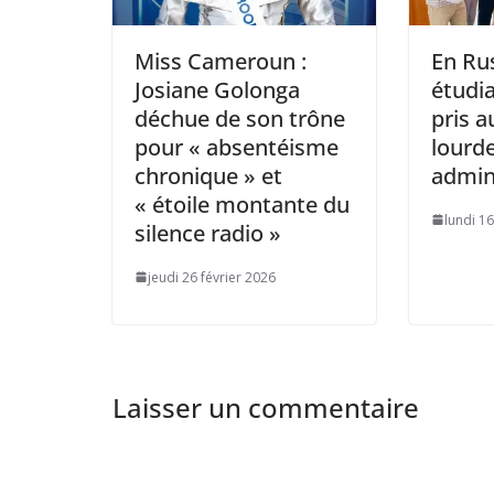
Miss Cameroun :
En Rus
Josiane Golonga
étudi
déchue de son trône
pris a
pour « absentéisme
lourd
chronique » et
admin
« étoile montante du
lundi 16
silence radio »
jeudi 26 février 2026
Laisser un commentaire