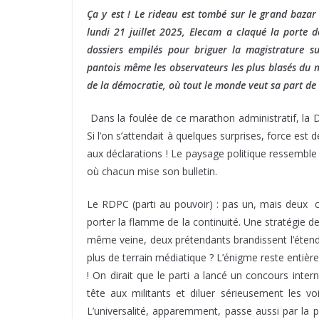
Ça y est ! Le rideau est tombé sur le grand bazar
lundi 21 juillet 2025, Elecam a claqué la porte d
dossiers empilés pour briguer la magistrature s
pantois même les observateurs les plus blasés du 
de la démocratie, où tout le monde veut sa part de 
Dans la foulée de ce marathon administratif, la Di
Si l’on s’attendait à quelques surprises, force est 
aux déclarations ! Le paysage politique ressembl
où chacun mise son bulletin.
Le RDPC (parti au pouvoir) : pas un, mais deux ca
porter la flamme de la continuité. Une stratégie 
même veine, deux prétendants brandissent l’étendar
plus de terrain médiatique ? L’énigme reste entière
! On dirait que le parti a lancé un concours inter
tête aux militants et diluer sérieusement les vo
L’universalité, apparemment, passe aussi par la