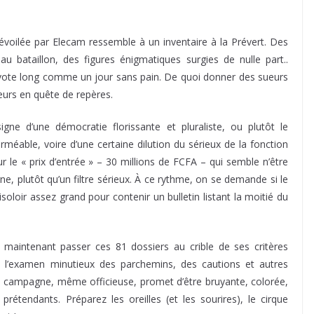
 dévoilée par Elecam ressemble à un inventaire à la Prévert. Des
au bataillon, des figures énigmatiques surgies de nulle part..
e vote long comme un jour sans pain. De quoi donner des sueurs
eurs en quête de repères.
igne d’une démocratie florissante et pluraliste, ou plutôt le
éable, voire d’une certaine dilution du sérieux de la fonction
r le « prix d’entrée » – 30 millions de FCFA – qui semble n’être
e, plutôt qu’un filtre sérieux. À ce rythme, on se demande si le
soloir assez grand pour contenir un bulletin listant la moitié du
a maintenant passer ces 81 dossiers au crible de ses critères
 à l’examen minutieux des parchemins, des cautions et autres
, la campagne, même officieuse, promet d’être bruyante, colorée,
rétendants. Préparez les oreilles (et les sourires), le cirque