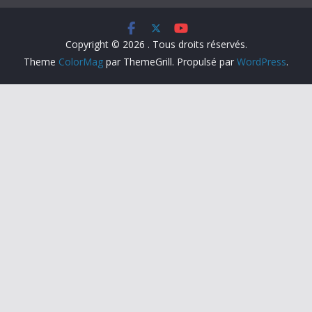
Copyright © 2026
. Tous droits réservés.
Theme
ColorMag
par ThemeGrill. Propulsé par
WordPress
.